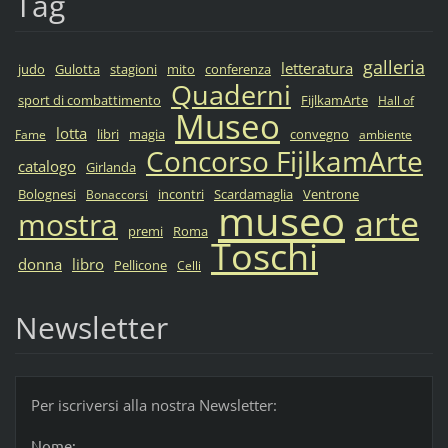
Tag
galleria
letteratura
judo
Gulotta
stagioni
mito
conferenza
Quaderni
sport di combattimento
FijlkamArte
Hall of
Museo
lotta
libri
magia
convegno
Fame
ambiente
Concorso FijlkamArte
catalogo
Girlanda
Bolognesi
incontri
Scardamaglia
Ventrone
Bonaccorsi
museo
arte
mostra
premi
Roma
Toschi
donna
libro
Pellicone
Celli
Newsletter
Per iscriversi alla nostra Newsletter:
Nome: