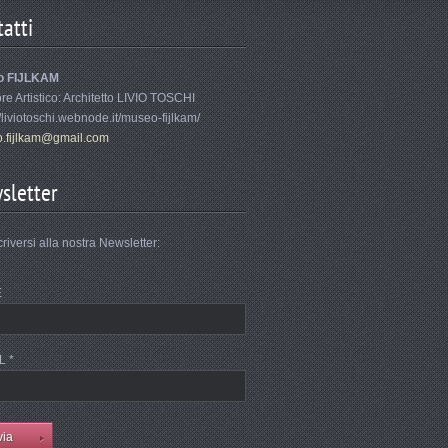
atti
o FIJLKAM
ore Artistico: Architetto LIVIO TOSCHI
//liviotoschi.webnode.it/museo-fijlkam/
.fi
jlkam@gm
ail.com
sletter
criversi alla nostra Newsletter:
E
L *