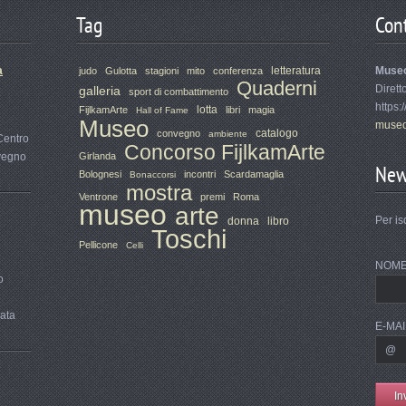
Tag
Cont
a
letteratura
Muse
judo
Gulotta
stagioni
mito
conferenza
Quaderni
Dirett
galleria
sport di combattimento
https:
lotta
FijlkamArte
libri
magia
Hall of Fame
Museo
museo
catalogo
convegno
ambiente
Centro
Concorso FijlkamArte
nvegno
Girlanda
New
Bolognesi
incontri
Scardamaglia
Bonaccorsi
mostra
Ventrone
premi
Roma
museo
arte
Per is
donna
libro
Toschi
Pellicone
Celli
NOM
o
rata
E-MAI