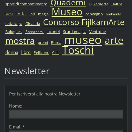
Quaderni
sport di combattimento
FijlkamArte
Hall of
Museo
lotta
libri
magia
convegno
Fame
ambiente
Concorso FijlkamArte
catalogo
Girlanda
Bolognesi
incontri
Scardamaglia
Ventrone
Bonaccorsi
museo
arte
mostra
premi
Roma
Toschi
donna
libro
Pellicone
Celli
Newsletter
Per iscriversi alla nostra Newsletter:
Nome:
E-mail *: