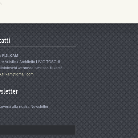
atti
o FIJLKAM
ore Artistico: Architetto LIVIO TOSCHI
//liviotoschi.webnode.it/museo-fijlkam/
.fi
jlkam@gm
ail.com
sletter
criversi alla nostra Newsletter:
E