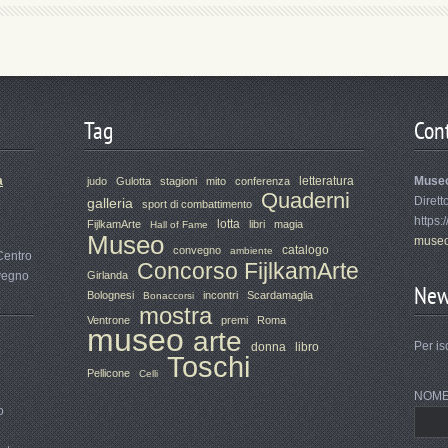
Tag
Cont
a
letteratura
Muse
judo
Gulotta
stagioni
mito
conferenza
Quaderni
Dirett
galleria
sport di combattimento
https:
lotta
FijlkamArte
libri
magia
Hall of Fame
Museo
museo
catalogo
convegno
ambiente
Centro
Concorso FijlkamArte
nvegno
Girlanda
New
Bolognesi
incontri
Scardamaglia
Bonaccorsi
mostra
Ventrone
premi
Roma
museo
arte
Per is
donna
libro
Toschi
Pellicone
Celli
NOM
o