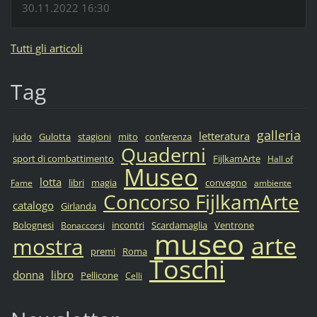
30.11.2022 16:30
Tutti gli articoli
Tag
galleria
letteratura
judo
Gulotta
stagioni
mito
conferenza
Quaderni
sport di combattimento
FijlkamArte
Hall of
Museo
lotta
libri
magia
convegno
Fame
ambiente
Concorso FijlkamArte
catalogo
Girlanda
Bolognesi
incontri
Scardamaglia
Ventrone
Bonaccorsi
museo
arte
mostra
premi
Roma
Toschi
donna
libro
Pellicone
Celli