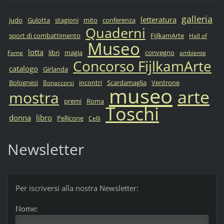
galleria
letteratura
judo
Gulotta
stagioni
mito
conferenza
Quaderni
sport di combattimento
FijlkamArte
Hall of
Museo
lotta
libri
magia
convegno
Fame
ambiente
Concorso FijlkamArte
catalogo
Girlanda
Bolognesi
incontri
Scardamaglia
Ventrone
Bonaccorsi
museo
arte
mostra
premi
Roma
Toschi
donna
libro
Pellicone
Celli
Newsletter
Per iscriversi alla nostra Newsletter:
Nome: