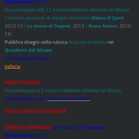
FijlkamArte
(2012)
Ha partecipato alle 17 mostre collettive allestite nel Museo
3 mostre personali di disegni umoristici (
Ridere di Sport
,
2012-13
/
Le donne di Trojano
,
2013
/
Roma humor
,
2013-
14
)
Pubblica disegni nella rubrica
In punta di matita
nei
Quaderni del Museo
luciotrojano@virgilio.it
galleria
MARIA TUFANO
Ha partecipato a 2 mostre collettive allestite nel Museo
cassatas@libero.it /
www.mariatufano.it
ROCCO ANTONIO VALENTE
DANIELA VENTRONE
,
premiata al
2° Concorso
FijlkamArte
(2012)