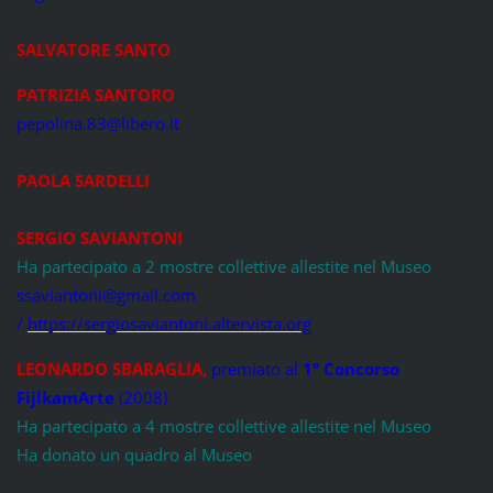
SALVATORE SANTO
PATRIZIA SANTORO
pepolina.83@libero.it
PAOLA SARDELLI
SERGIO SAVIANTONI
Ha partecipato a 2 mostre collettive allestite nel Museo
ssaviantoni@gmail.com
/
https://sergiosaviantoni.altervista.org
LEONARDO SBARAGLIA
,
premiato al
1° Concorso
FijlkamArte
(2008)
Ha partecipato a 4 mostre collettive allestite nel Museo
Ha donato un quadro al Museo