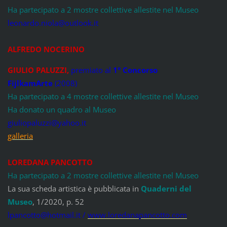
Ha partecipato a 2 mostre collettive allestite nel Museo
leonardo.niola@outlook.it
ALFREDO NOCERINO
GIULIO PALUZZI
,
premiato al
1° Concorso
FijlkamArte
(2008)
Ha partecipato a 4 mostre collettive allestite nel Museo
Ha donato un quadro al Museo
giuliopaluzzi@yahoo.it
galleria
LOREDANA PANCOTTO
Ha partecipato a 2 mostre collettive allestite nel Museo
La sua scheda artistica è pubblicata in
Quaderni del
Museo
, 1/2020, p. 52
lpancotto@hotmail.it /
www.loredanapancotto.com