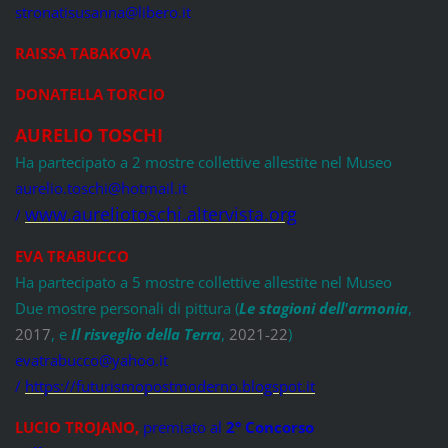
stronatisusanna@libero.it
RAISSA TABAKOVA
DONATELLA TORCIO
AURELIO TOSCHI
Ha partecipato a 2 mostre collettive allestite nel Museo
aurelio.toschi@hotmail.it
www.aureliotoschi.altervista.org
/
EVA TRABUCCO
Ha partecipato a 5 mostre collettive allestite nel Museo
Due mostre personali di pittura (
Le stagioni dell'armonia
,
2017
, e
Il risveglio della Terra
,
2021-22
)
evatrabucco@yahoo.it
/
https://futurismopostmoderno.blogspot.it
LUCIO TROJANO
,
premiato al
2° Concorso