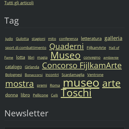
Tutti gli articoli
Tag
galleria
letteratura
judo
Gulotta
stagioni
mito
conferenza
Quaderni
sport di combattimento
FijlkamArte
Hall of
Museo
lotta
libri
magia
convegno
Fame
ambiente
Concorso FijlkamArte
catalogo
Girlanda
Bolognesi
incontri
Scardamaglia
Ventrone
Bonaccorsi
museo
arte
mostra
premi
Roma
Toschi
donna
libro
Pellicone
Celli
Newsletter