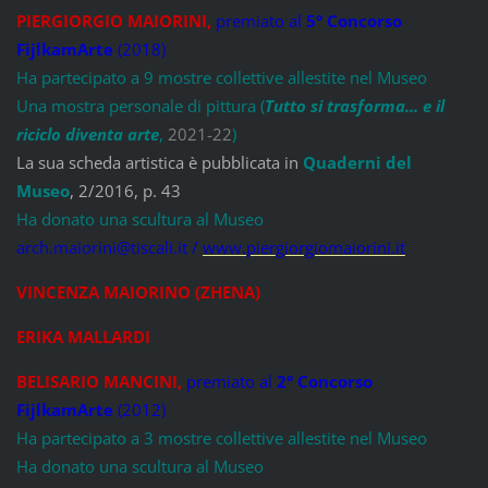
PIERGIORGIO MAIORINI,
premiato al
5° Concorso
FijlkamArte
(2018)
Ha partecipato a 9 mostre collettive allestite nel Museo
Una mostra personale di pittura (
Tutto si trasforma... e il
riciclo diventa arte
,
2021-22
)
La sua scheda artistica è pubblicata in
Quaderni del
Museo
, 2/2016, p. 43
Ha donato una scultura al Museo
arch.maiorini@tiscali.it /
www.pier
giorgiomaiorini.it
VINCENZA MAIORINO (ZHENA)
ERIKA MALLARDI
BELISARIO MANCINI
,
premiato al
2° Concorso
FijlkamArte
(2012)
Ha partecipato a 3 mostre collettive allestite nel Museo
Ha donato una scultura al Museo