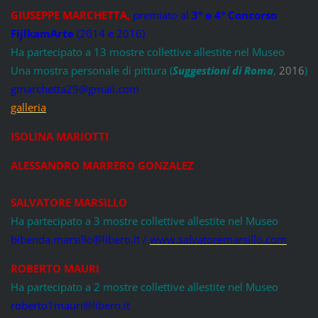
GIUSEPPE MARCHETTA
,
premiato al
3° e 4° Concorso
FijlkamArte
(2014 e 2016)
Ha partecipato a 13 mostre collettive allestite nel Museo
Una mostra personale di pittura (
Suggestioni di Roma
,
2016
)
gmarchetta29@gmail.com
galleria
ISOLINA MARIOTTI
ALESSANDRO MARRERO GONZALEZ
SALVATORE MARSILLO
Ha partecipato a 3 mostre collettive allestite nel Museo
bibenda.marsillo@libero.it /
www.salvatoremarsillo.com
ROBERTO MAURI
Ha partecipato a 2 mostre collettive allestite nel Museo
roberto1mauri@libero.it