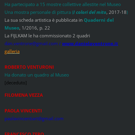
Ha partecipato a 15 mostre collettive allestite nel Museo
Una mostra personale di pittura (
I colori del mito
, 2017-18
)
La sua scheda artistica è pubblicata in
Quaderni del
Museo
, 1/2016, p. 22
La FIJLKAM le ha commissionato 2 quadri
dan.ventrone@gmail.com /
www.danielaventrone.it
galleria
ROBERTO VENTURONI
Ha donato un quadro al Museo
[deceduto]
FILOMENA VEZZA
PAOLA VINCENTI
paolavincentiart@gmail.com
FRANCESCO ZERO