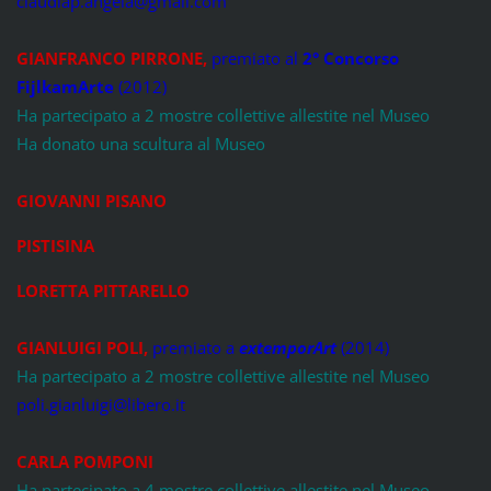
claudiap.angela@gmail.com
GIANFRANCO PIRRONE
,
premiato al
2° Concorso
FijlkamArte
(2012)
Ha partecipato a 2 mostre collettive allestite nel Museo
Ha donato una scultura al Museo
GIOVANNI PISANO
PISTISINA
LORETTA PITTARELLO
GIANLUIGI POLI
,
premiato a
extemporArt
(2014)
Ha partecipato a 2 mostre collettive allestite nel Museo
poli.gianluigi@libero.it
CARLA POMPONI
Ha partecipato a 4 mostre collettive allestite nel Museo