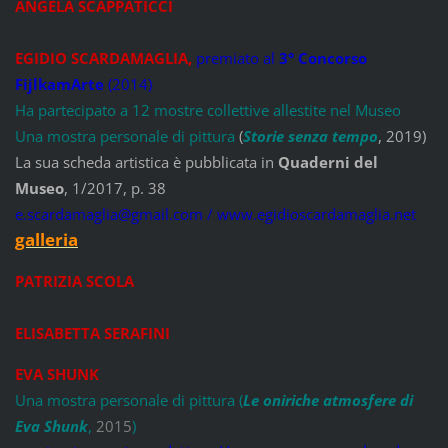
ANGELA SCAPPATICCI
EGIDIO SCARDAMAGLIA
,
premiato al
3° Concorso
FijlkamArte
(2014)
Ha partecipato a 12 mostre collettive allestite nel Museo
Una mostra personale di pittura
(
Storie senza tempo
, 2019)
La sua scheda artistica è pubblicata in
Quaderni del
Museo
, 1/2017, p. 38
e.scardamaglia@gmail.com / www.egidioscardamaglia.net
galleria
PATRIZIA SCOLA
ELISABETTA SERAFINI
EVA SHUNK
Una mostra personale di pittura (
Le oniriche atmosfere di
Eva Shunk
,
2015
)