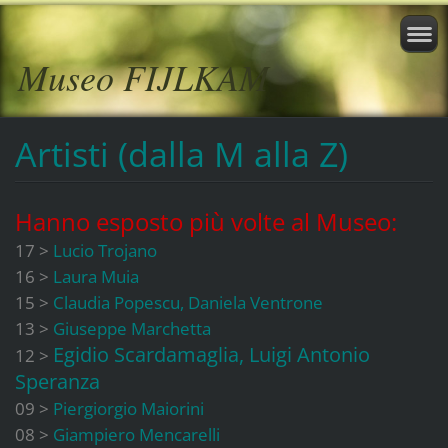
Museo FIJLKAM
Artisti (dalla M alla Z)
Hanno esposto più volte al Museo:
17 >
Lucio Trojano
16 >
Laura Muia
15 >
Claudia Popescu, Daniela Ventrone
13 >
Giuseppe Marchetta
Egidio Scardamaglia, Luigi Antonio
12 >
Speranza
09 >
Piergiorgio Maiorini
08 >
Giampiero Mencarelli