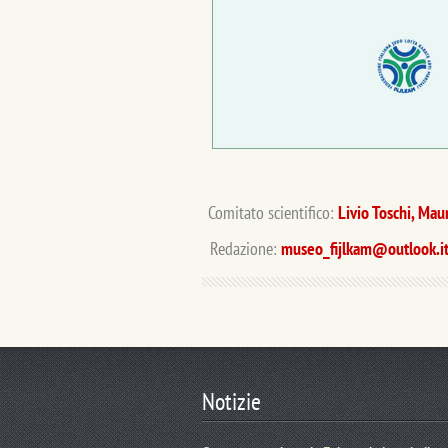
Comitato scientifico:
Livio Toschi, Mau
Redazione:
museo_fijlkam@outlook.i
Notizie