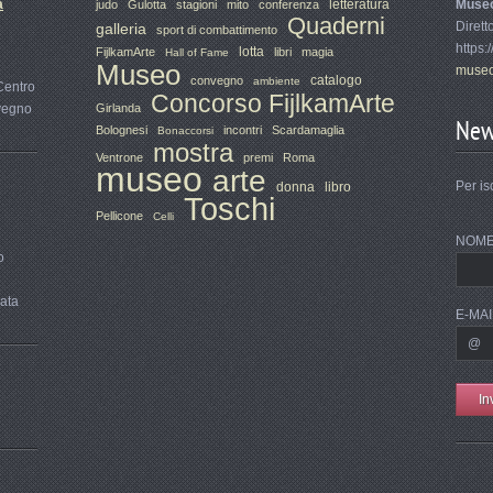
a
letteratura
Muse
judo
Gulotta
stagioni
mito
conferenza
Quaderni
Dirett
galleria
sport di combattimento
https:
lotta
FijlkamArte
libri
magia
Hall of Fame
Museo
museo
catalogo
convegno
ambiente
Centro
Concorso FijlkamArte
nvegno
Girlanda
New
Bolognesi
incontri
Scardamaglia
Bonaccorsi
mostra
Ventrone
premi
Roma
museo
arte
Per is
donna
libro
Toschi
Pellicone
Celli
NOM
o
rata
E-MAI