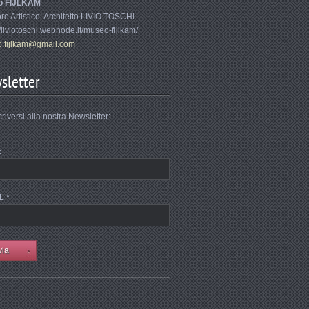
o FIJLKAM
ore Artistico: Architetto LIVIO TOSCHI
//liviotoschi.webnode.it/museo-fijlkam/
.fi
jlkam@gm
ail.com
sletter
criversi alla nostra Newsletter:
E
L *