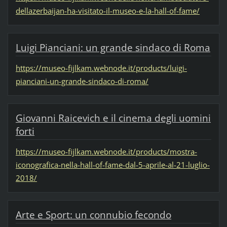
dellazerbaijan-ha-visitato-il-museo-e-la-hall-of-fame/
Luigi Pianciani: un grande sindaco di Roma
https://museo-fijlkam.webnode.it/products/luigi-
pianciani-un-grande-sindaco-di-roma/
Giovanni Raicevich e il cinema degli uomini
forti
https://museo-fijlkam.webnode.it/products/mostra-
iconografica-nella-hall-of-fame-dal-5-aprile-al-21-luglio-
2018/
Arte e Sport: un connubio fecondo