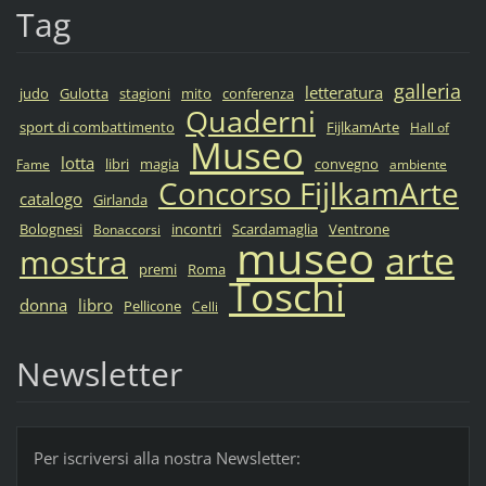
Tag
galleria
letteratura
judo
Gulotta
stagioni
mito
conferenza
Quaderni
sport di combattimento
FijlkamArte
Hall of
Museo
lotta
libri
magia
convegno
Fame
ambiente
Concorso FijlkamArte
catalogo
Girlanda
Bolognesi
incontri
Scardamaglia
Ventrone
Bonaccorsi
museo
arte
mostra
premi
Roma
Toschi
donna
libro
Pellicone
Celli
Newsletter
Per iscriversi alla nostra Newsletter: