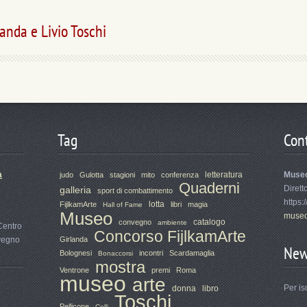
landa e Livio Toschi
Tag
Cont
a
letteratura
Muse
judo
Gulotta
stagioni
mito
conferenza
Quaderni
Dirett
galleria
sport di combattimento
https:
lotta
FijlkamArte
libri
magia
Hall of Fame
Museo
museo
catalogo
convegno
ambiente
Centro
Concorso FijlkamArte
nvegno
Girlanda
New
Bolognesi
incontri
Scardamaglia
Bonaccorsi
mostra
Ventrone
premi
Roma
museo
arte
Per is
donna
libro
Toschi
Pellicone
Celli