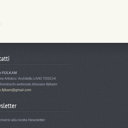
atti
o FIJLKAM
ore Artistico: Architetto LIVIO TOSCHI
//liviotoschi.webnode.it/museo-fijlkam/
.fi
jlkam@gm
ail.com
sletter
criversi alla nostra Newsletter: