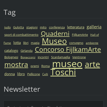
Tag
galleria
letteratura
judo
Gulotta
stagioni
mito
conferenza
Quaderni
sport di combattimento
FijlkamArte
Hall of
Museo
lotta
libri
magia
convegno
Fame
ambiente
Concorso FijlkamArte
catalogo
Girlanda
Bolognesi
incontri
Scardamaglia
Ventrone
Bonaccorsi
museo
arte
mostra
premi
Roma
Toschi
donna
libro
Pellicone
Celli
Newsletter