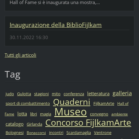
Hall of Fame si è inaugurata una mostra,...
Inaugurazione della BiblioFijlkam
30.11.2022 16:30
Tutti gli articoli
Tag
galleria
letteratura
judo
Gulotta
stagioni
mito
conferenza
Quaderni
sport di combattimento
FijlkamArte
Hall of
Museo
lotta
libri
magia
convegno
Fame
ambiente
Concorso FijlkamArte
catalogo
Girlanda
Bolognesi
incontri
Scardamaglia
Ventrone
Bonaccorsi