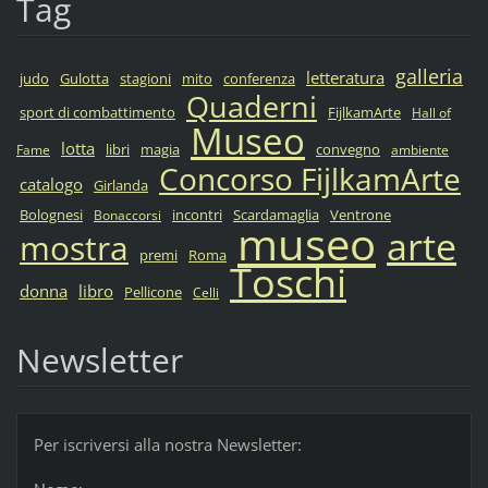
Tag
galleria
letteratura
judo
Gulotta
stagioni
mito
conferenza
Quaderni
sport di combattimento
FijlkamArte
Hall of
Museo
lotta
libri
magia
convegno
Fame
ambiente
Concorso FijlkamArte
catalogo
Girlanda
Bolognesi
incontri
Scardamaglia
Ventrone
Bonaccorsi
museo
arte
mostra
premi
Roma
Toschi
donna
libro
Pellicone
Celli
Newsletter
Per iscriversi alla nostra Newsletter: