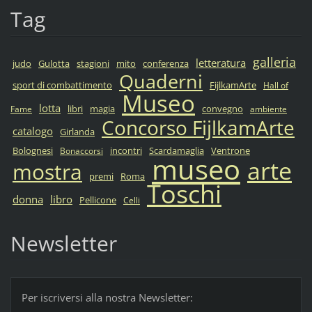
Tag
galleria
letteratura
judo
Gulotta
stagioni
mito
conferenza
Quaderni
sport di combattimento
FijlkamArte
Hall of
Museo
lotta
libri
magia
convegno
Fame
ambiente
Concorso FijlkamArte
catalogo
Girlanda
Bolognesi
incontri
Scardamaglia
Ventrone
Bonaccorsi
museo
arte
mostra
premi
Roma
Toschi
donna
libro
Pellicone
Celli
Newsletter
Per iscriversi alla nostra Newsletter: