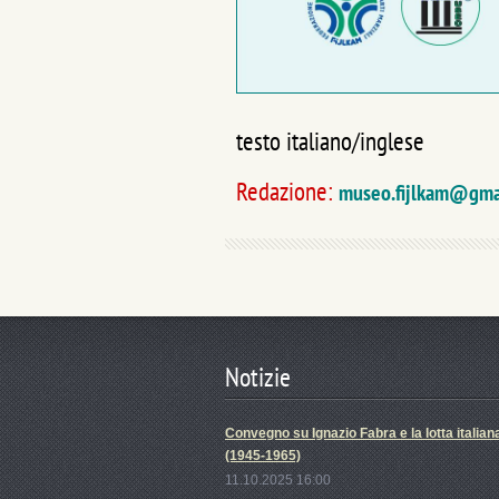
testo italiano/inglese
Redazione:
museo.fijlkam@gmai
Notizie
Convegno su Ignazio Fabra e la lotta italian
(1945-1965)
11.10.2025 16:00