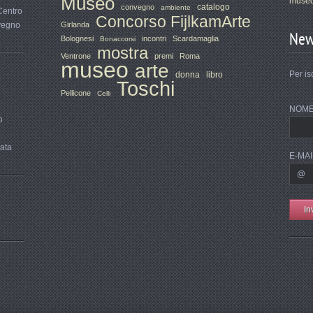
Museo
museo
catalogo
convegno
ambiente
Centro
Concorso FijlkamArte
nvegno
Girlanda
New
Bolognesi
incontri
Scardamaglia
Bonaccorsi
mostra
Ventrone
premi
Roma
museo
arte
Per is
donna
libro
Toschi
Pellicone
Celli
NOM
o
rata
E-MAI