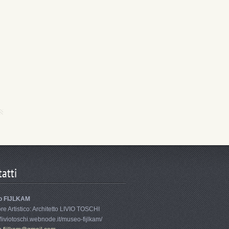
atti
o FIJLKAM
ore Artistico: Architetto LIVIO TOSCHI
//liviotoschi.webnode.it/museo-fijlkam/