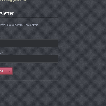
.fi
jlkam@gm
ail.com
sletter
criversi alla nostra Newsletter:
E
L *