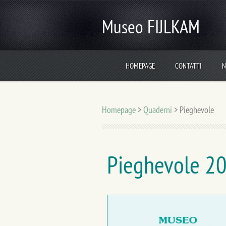
Museo FIJLKAM
HOMEPAGE
CONTATTI
N
Homepage
>
Quaderni
>
Pieghevole
Pieghevole 2