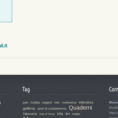
l.it
Tag
Cont
a
letteratura
Muse
judo
Gulotta
stagioni
mito
conferenza
Quaderni
Dirett
galleria
sport di combattimento
https:
lotta
FijlkamArte
libri
magia
Hall of Fame