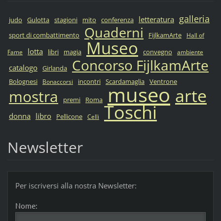
galleria
letteratura
judo
Gulotta
stagioni
mito
conferenza
Quaderni
sport di combattimento
FijlkamArte
Hall of
Museo
lotta
libri
magia
convegno
Fame
ambiente
Concorso FijlkamArte
catalogo
Girlanda
Bolognesi
incontri
Scardamaglia
Ventrone
Bonaccorsi
museo
arte
mostra
premi
Roma
Toschi
donna
libro
Pellicone
Celli
Newsletter
Per iscriversi alla nostra Newsletter:
Nome: