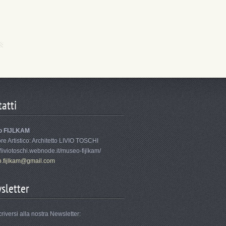
atti
o FIJLKAM
ore Artistico: Architetto LIVIO TOSCHI
//liviotoschi.webnode.it/museo-fijlkam/
.fi
jlkam@gm
ail.com
sletter
criversi alla nostra Newsletter: