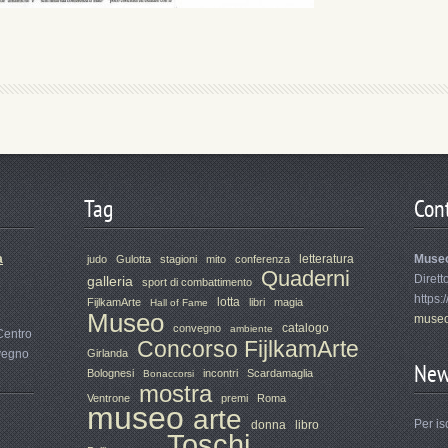
Tag
Cont
a
letteratura
Muse
judo
Gulotta
stagioni
mito
conferenza
Quaderni
Dirett
galleria
sport di combattimento
https:
lotta
FijlkamArte
libri
magia
Hall of Fame
Museo
museo
catalogo
convegno
ambiente
Centro
Concorso FijlkamArte
nvegno
Girlanda
New
Bolognesi
incontri
Scardamaglia
Bonaccorsi
mostra
Ventrone
premi
Roma
museo
arte
Per is
donna
libro
Toschi