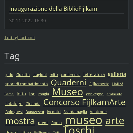
Inaugurazione della BiblioFijlkam
30.11.2022 16:30
Tutti gli articoli
Tag
galleria
letteratura
judo
Gulotta
stagioni
mito
conferenza
Quaderni
sport di combattimento
FijlkamArte
Hall of
Museo
lotta
libri
magia
convegno
Fame
ambiente
Concorso FijlkamArte
catalogo
Girlanda
Bolognesi
incontri
Scardamaglia
Ventrone
Bonaccorsi
museo
arte
mostra
premi
Roma
Toschi
donna
libro
Pellicone
Celli