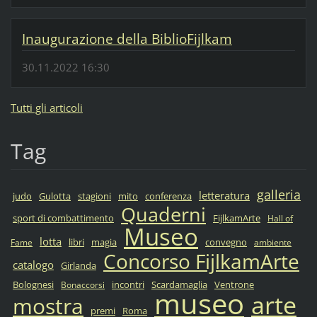
Inaugurazione della BiblioFijlkam
30.11.2022 16:30
Tutti gli articoli
Tag
galleria
letteratura
judo
Gulotta
stagioni
mito
conferenza
Quaderni
sport di combattimento
FijlkamArte
Hall of
Museo
lotta
libri
magia
convegno
Fame
ambiente
Concorso FijlkamArte
catalogo
Girlanda
Bolognesi
incontri
Scardamaglia
Ventrone
Bonaccorsi
museo
arte
mostra
premi
Roma