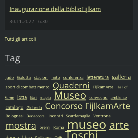
Inaugurazione della BiblioFijlkam
30.11.2022 16:30
Tutti gli articoli
Tag
galleria
letteratura
judo
Gulotta
stagioni
mito
conferenza
Quaderni
sport di combattimento
FijlkamArte
Hall of
Museo
lotta
libri
magia
convegno
Fame
ambiente
Concorso FijlkamArte
catalogo
Girlanda
Bolognesi
incontri
Scardamaglia
Ventrone
Bonaccorsi
museo
arte
mostra
premi
Roma
Toschi
donna
libro
Pellicone
Celli