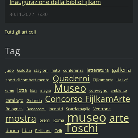
Inaugurazione della BiblioFijlkam
30.11.2022 16:30
Tutti gli articoli
Tag
galleria
letteratura
judo
Gulotta
stagioni
mito
conferenza
Quaderni
sport di combattimento
FijlkamArte
Hall of
Museo
lotta
libri
magia
convegno
Fame
ambiente
Concorso FijlkamArte
catalogo
Girlanda
Bolognesi
incontri
Scardamaglia
Ventrone
Bonaccorsi
museo
arte
mostra
premi
Roma
Toschi
donna
libro
Pellicone
Celli