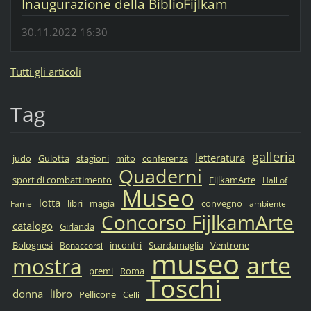
Inaugurazione della BiblioFijlkam
30.11.2022 16:30
Tutti gli articoli
Tag
galleria
letteratura
judo
Gulotta
stagioni
mito
conferenza
Quaderni
sport di combattimento
FijlkamArte
Hall of
Museo
lotta
libri
magia
convegno
Fame
ambiente
Concorso FijlkamArte
catalogo
Girlanda
Bolognesi
incontri
Scardamaglia
Ventrone
Bonaccorsi
museo
arte
mostra
premi
Roma
Toschi
donna
libro
Pellicone
Celli