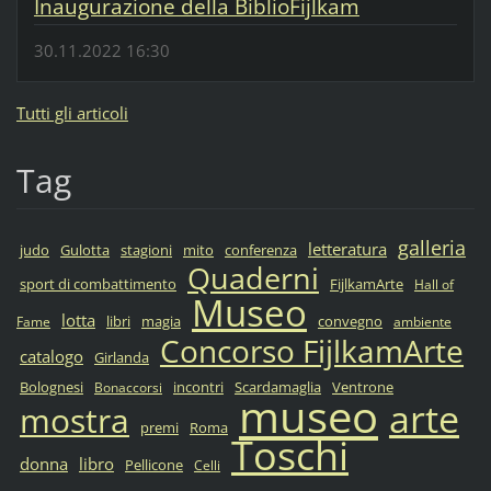
Inaugurazione della BiblioFijlkam
30.11.2022 16:30
Tutti gli articoli
Tag
galleria
letteratura
judo
Gulotta
stagioni
mito
conferenza
Quaderni
sport di combattimento
FijlkamArte
Hall of
Museo
lotta
libri
magia
convegno
Fame
ambiente
Concorso FijlkamArte
catalogo
Girlanda
Bolognesi
incontri
Scardamaglia
Ventrone
Bonaccorsi
museo
arte
mostra
premi
Roma
Toschi
donna
libro
Pellicone
Celli