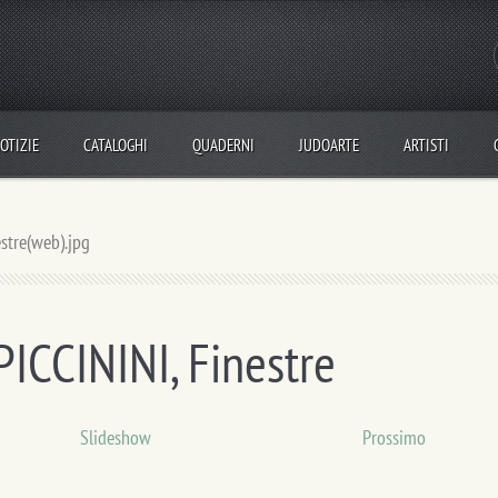
OTIZIE
CATALOGHI
QUADERNI
JUDOARTE
ARTISTI
estre(web).jpg
CCININI, Finestre
Slideshow
Prossimo