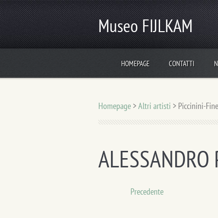
Museo FIJLKAM
HOMEPAGE
CONTATTI
N
Homepage
>
Altri artisti
>
Piccinini-Fin
ALESSANDRO PI
Precedente