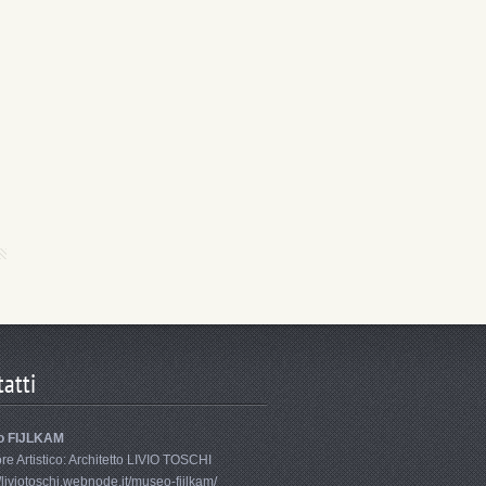
atti
o FIJLKAM
ore Artistico: Architetto LIVIO TOSCHI
//liviotoschi.webnode.it/museo-fijlkam/