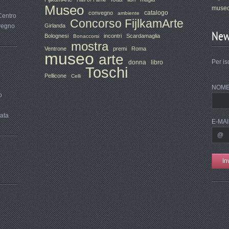
Museo
museo
catalogo
convegno
ambiente
Centro
Concorso FijlkamArte
nvegno
Girlanda
New
Bolognesi
incontri
Scardamaglia
Bonaccorsi
mostra
Ventrone
premi
Roma
museo
arte
Per is
donna
libro
Toschi
Pellicone
Celli
NOM
o
rata
E-MAI