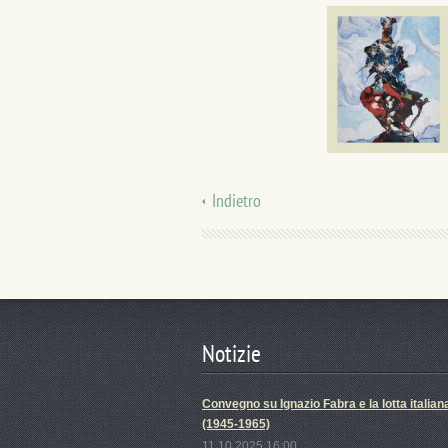
Indietro
Notizie
Convegno su Ignazio Fabra e la lotta italian
(1945-1965)
11.10.2025 16:00