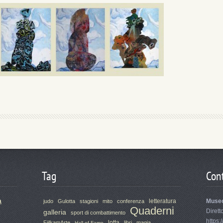
Tag
Cont
a
letteratura
Muse
judo
Gulotta
stagioni
mito
conferenza
Quaderni
Dirett
galleria
sport di combattimento
https:
lotta
FijlkamArte
libri
magia
Hall of Fame