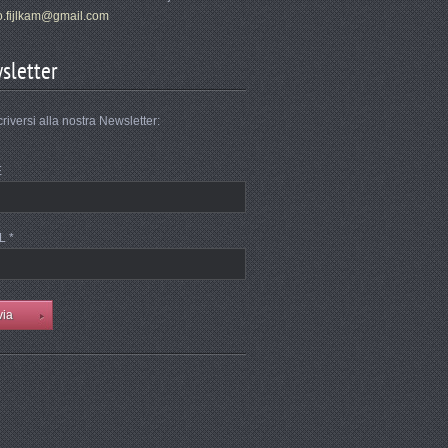
.fi
jlkam@gm
ail.com
sletter
criversi alla nostra Newsletter:
E
L *