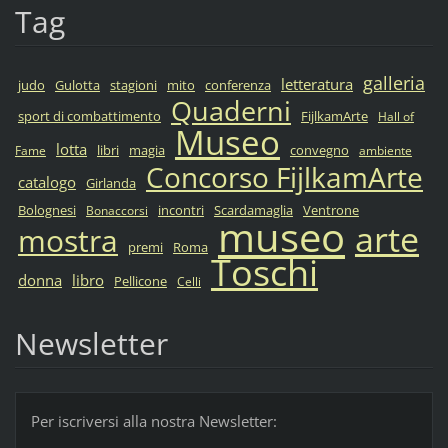
Tag
galleria
letteratura
judo
Gulotta
stagioni
mito
conferenza
Quaderni
sport di combattimento
FijlkamArte
Hall of
Museo
lotta
libri
magia
convegno
Fame
ambiente
Concorso FijlkamArte
catalogo
Girlanda
Bolognesi
incontri
Scardamaglia
Ventrone
Bonaccorsi
museo
arte
mostra
premi
Roma
Toschi
donna
libro
Pellicone
Celli
Newsletter
Per iscriversi alla nostra Newsletter: