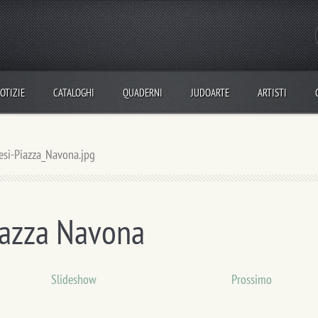
OTIZIE
CATALOGHI
QUADERNI
JUDOARTE
ARTISTI
esi-Piazza_Navona.jpg
azza Navona
Slideshow
Prossimo