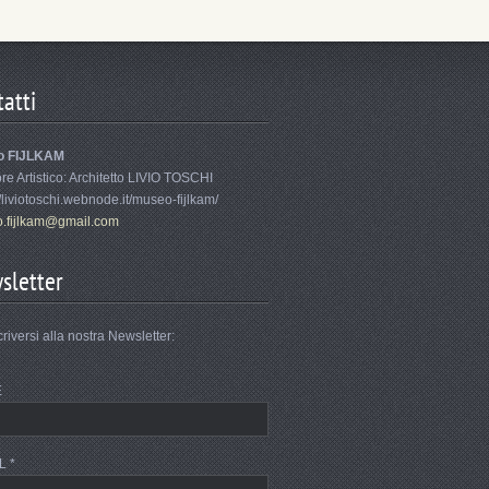
atti
o FIJLKAM
ore Artistico: Architetto LIVIO TOSCHI
//liviotoschi.webnode.it/museo-fijlkam/
.fi
jlkam@gm
ail.com
sletter
criversi alla nostra Newsletter:
E
L *