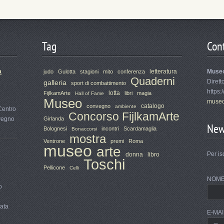
Tag
Cont
a
letteratura
Muse
judo
Gulotta
stagioni
mito
conferenza
Quaderni
Dirett
galleria
sport di combattimento
https:
lotta
FijlkamArte
libri
magia
Hall of Fame
Museo
museo
catalogo
convegno
ambiente
Centro
Concorso FijlkamArte
nvegno
Girlanda
New
Bolognesi
incontri
Scardamaglia
Bonaccorsi
mostra
Ventrone
premi
Roma
museo
arte
Per is
donna
libro
Toschi
Pellicone
Celli
NOM
o
rata
E-MAI