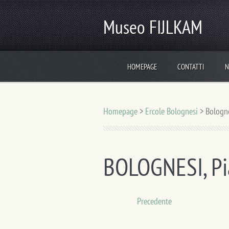
Museo FIJLKAM
HOMEPAGE
CONTATTI
N
Homepage
>
Ercole Bolognesi
>
Bologn
BOLOGNESI, Pi
Precedente